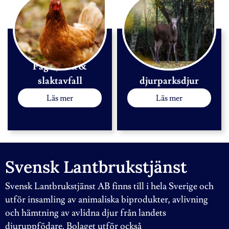
Fågel, fisk &
Vilt &
slaktavfall
djurparksdjur
Läs mer
Läs mer
Svensk Lantbrukstjänst
Svensk Lantbrukstjänst AB finns till i hela Sverige och
utför insamling av animaliska biprodukter, avlivning
och hämtning av avlidna djur från landets
djuruppfödare. Bolaget utför också