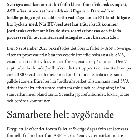
Sveriges ansökan om att bli friförklarat från afrikansk svinpest,
ASF, efter utbrottet hos vildsvin i Fagersta. Därmed har
bekämpningen gått snabbare än vad något annat EU-land tidigare
har lyckats med. När EU-beslutet har trätt i kraft kommer
Jordbruksverket att häva de sista restriktionerna och inleda
processen för att montera ned stängslet runt kärnområdet.
Den 6 september 2023 bekräftades det första fallet av ASF i Sverige,
efter att provsvar från Statens veterinärmedicinska anstalt, SVA,
visade att ett dött vildsvin utanför Fagersta bar på smittan. Den 7
september beslutade Jordbruksverket att upprätta en smittad zon på
cirka 1000 kvadratkilometer med omfattande restriktioner som
gällde i zonen. Därefter har Jordbruksverket tillsammans med SVA
drivit intensivt arbete med smittspårning och bekämpning i nära
samverkan med bland annat Svenska Jägareförbundet, lokala jägare
och berörda kommuner.
Samarbete helt avgörande
Drygt ett år efter det första fallet är Sverige dagar från att åter vara
formellt friförklarat från ASF. EU:s stående veterinärkommitté