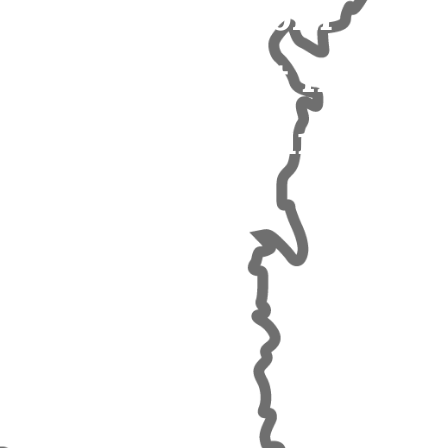
Sverige blir
friförklarat från
afrikansk svinpest