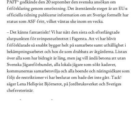
PAFF* godkände den 20 september den svenska ansökan om
friförklaring genom omröstning. Det återstående steget är att EU:s
officiella tidning publicerar information om att Sverige formellt har
status som ASF-fritt, vilket väntas ske inom en vecka.
– Det känns fantastiskt! Vi har nått den sista och efterlängtade
slutpunkten för svinpestutbrottet i Fagersta. Att vi har blivit
friförklarade så snabbt bygger helt på samarbete samt uthållighet i
bekämpningsarbetet och hos de som drabbats av åtgärderna. Listan
över alla som har bidragit är lång, men jag vill ändå betona att utan
Svenska Jägareförbundet, alla lokala jägare som sökt kadaver,
kommunernas samarbetsvilja och alla boende och näringsidkare som
följt de restriktioner vi har beslutat om hade det inte gått. Tack!
säger Lena Hellqvist Björnerot, på Jordbruksverket och Sveriges
chefsveterinär.
Tidigt på plats
Distriktsveterinärerna, som är en del av Jordbruksverket, har lett
arbetet på plats från den operativa ledningscentralen som
upprättades i Fagersta den 9 september 2023.