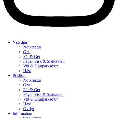
Välj djur
Nötkreatur
Gris
Får & Get
Fågel, Fisk & Slaktavfall
Vilt & Djurparksdjur
Häst
Prislista
Nötkreatur
Gris
Får & Get
Fågel, Fisk & Slaktavfall
Vilt & Djurparksdjur
Häst
Övrigt
Information