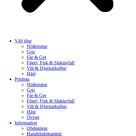
Välj djur
Nötkreatur
Gris
Får & Get
Fågel, Fisk & Slaktavfall
Vilt & Djurparksdjur
Häst
Prislista
Nötkreatur
Gris
Får & Get
Fågel, Fisk & Slaktavfall
Vilt & Djurparksdjur
Häst
Övrigt
Information
Obduktion
Handelsdokument