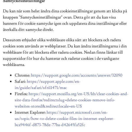
Samtyckesinställningar
Du kan när som helst ändra dina cookieinställningar genom att klicka på
knappen ”Samtyckesinställningar” ovan. Detta gör att du kan visa
bannern för cookie-samtycke igen och uppdatera dina inställningar eller
återkalla ditt samtycke direkt.
Dessutom erbjuder olika webbläsare olika sätt att blockera och radera
cookies som används av webbplatser. Du kan ändra inställningarna i din
webbläsare för att blockera eller radera cookies. Nedan finns länkar till
supportsidor för hur du hanterar och raderar cookies i de vanligaste
webbläsarna.
Chrome:
https://support.google.com/accounts/answer/32050
Safari:
https://support.apple.com/en-
in/guide/safari/sfri11471/mac
Firefox:
https://support.mozilla.org/en-US/kb/clear-cookies-and-
site-data-firefox?redirectslug=delete-cookies-remove-info-
websites-stored&redirectlocale=en-US
Internet Explorer:
https://support.microsoft.com/en-
us/topic/how-to-delete-cookie-files-in-internet-explorer-
bca9446f-d873-78de-77ba-d42645fa52fc