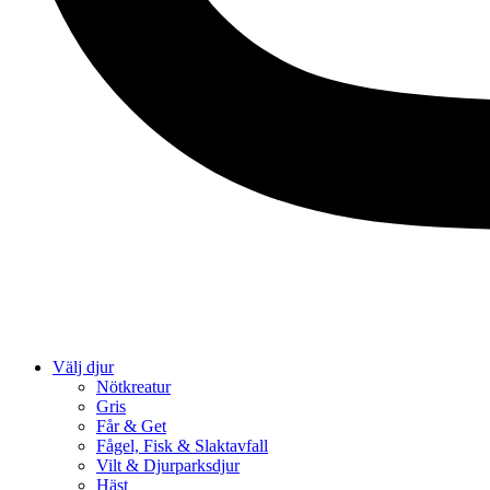
Välj djur
Nötkreatur
Gris
Får & Get
Fågel, Fisk & Slaktavfall
Vilt & Djurparksdjur
Häst