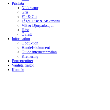
Prislista
Nötkreatur
Gris
Får & Get
Fågel, Fisk & Slaktavfall
Vilt & Djurparksdjur
Häst
Övrigt
Information
Obduktion
Handelsdokument
Guide internetanmälan
Kremering
Entreprenörer
Vanliga frågor
Kontakt