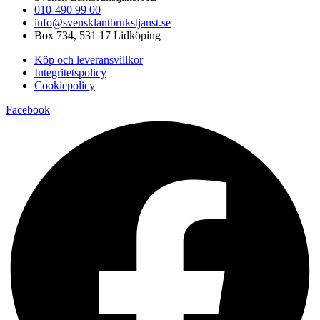
010-490 99 00
info@svensklantbrukstjanst.se
Box 734, 531 17 Lidköping
Köp och leveransvillkor
Integritetspolicy
Cookiepolicy
Facebook