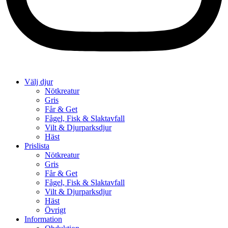
Välj djur
Nötkreatur
Gris
Får & Get
Fågel, Fisk & Slaktavfall
Vilt & Djurparksdjur
Häst
Prislista
Nötkreatur
Gris
Får & Get
Fågel, Fisk & Slaktavfall
Vilt & Djurparksdjur
Häst
Övrigt
Information