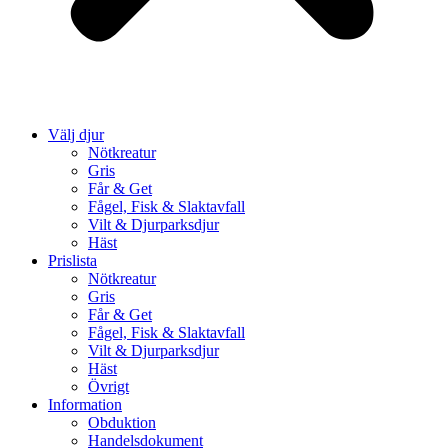
Välj djur
Nötkreatur
Gris
Får & Get
Fågel, Fisk & Slaktavfall
Vilt & Djurparksdjur
Häst
Prislista
Nötkreatur
Gris
Får & Get
Fågel, Fisk & Slaktavfall
Vilt & Djurparksdjur
Häst
Övrigt
Information
Obduktion
Handelsdokument