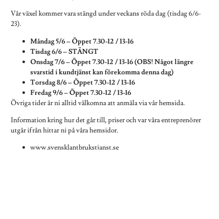
Vår växel kommer vara stängd under veckans röda dag (tisdag 6/6-
23).
Måndag 5/6 – Öppet 7.30-12 / 13-16
Tisdag 6/6 – STÄNGT
Onsdag 7/6 – Öppet 7.30-12 / 13-16 (OBS! Något längre
svarstid i kundtjänst kan förekomma denna dag)
Torsdag 8/6 – Öppet 7.30-12 / 13-16
Fredag 9/6 – Öppet 7.30-12 / 13-16
Övriga tider är ni alltid välkomna att anmäla via vår hemsida.
Information kring hur det går till, priser och var våra entreprenörer
utgår ifrån hittar ni på våra hemsidor.
www.svensklantbrukstjanst.se
www.svensklantbrukstjansthast.se
Trevligt Nationaldagsfirande önskar Svensk Lantbrukstjänst AB