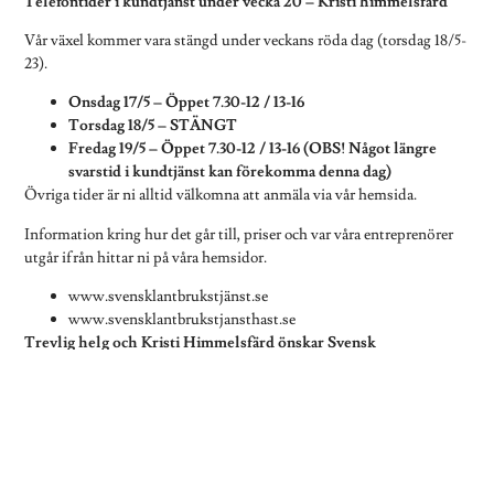
Telefontider i kundtjänst under vecka 20 – Kristi himmelsfärd
Vår växel kommer vara stängd under veckans röda dag (torsdag 18/5-
23).
Onsdag 17/5 – Öppet 7.30-12 / 13-16
Torsdag 18/5 – STÄNGT
Fredag 19/5 – Öppet 7.30-12 / 13-16 (OBS! Något längre
svarstid i kundtjänst kan förekomma denna dag)
Övriga tider är ni alltid välkomna att anmäla via vår hemsida.
Information kring hur det går till, priser och var våra entreprenörer
utgår ifrån hittar ni på våra hemsidor.
www.svensklantbrukstjänst.se
www.svensklantbrukstjansthast.se
Trevlig helg och Kristi Himmelsfärd önskar Svensk
Lantbrukstjänst AB