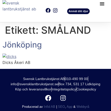
Anmäl ditt djur
Etikett:
SMÅLAND
Jönköping
Dicks Åkeri AB
Svensk Lantbrukstjänst AB
010-490 99 00
info@svensklantbrukstjanst.se
Box 734, 531 17 Lidköping
Köp och leveransvillkor
Integritetspolicy
Cookiepolicy
Producerad av
Infid AB
|
SEO
,
App
&
Webbyrå