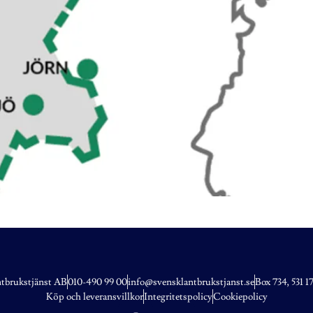
tbrukstjänst AB
010-490 99 00
info@svensklantbrukstjanst.se
Box 734, 531 
Köp och leveransvillkor
Integritetspolicy
Cookiepolicy