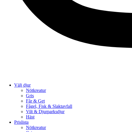
Välj djur
Nötkreatur
Gris
Får & Get
Fågel, Fisk & Slaktavfall
Vilt & Djurparksdjur
Häst
Prislista
Nötkreatur