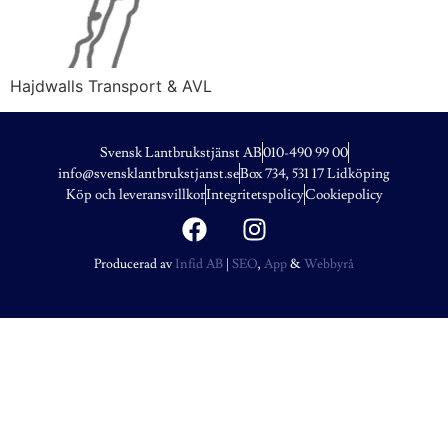
Hajdwalls Transport & AVL
Svensk Lantbrukstjänst AB
010-490 99 00
info@svensklantbrukstjanst.se
Box 734, 531 17 Lidköping
Köp och leveransvillkor
Integritetspolicy
Cookiepolicy
Producerad av
Infid AB
|
SEO
,
App
&
Webbyrå