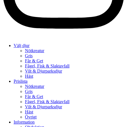
Välj djur
Nötkreatur
Gris
Får & Get
Fågel, Fisk & Slaktavfall
Vilt & Djurparksdjur
Häst
Prislista
Nötkreatur
Gris
Får & Get
Fågel, Fisk & Slaktavfall
Vilt & Djurparksdjur
Häst
Övrigt
Information