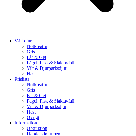
Välj djur
Nötkreatur
Gris
Får & Get
Fågel, Fisk & Slaktavfall
Vilt & Djurparksdjur
Häst
Prislista
Nötkreatur
Gris
Får & Get
Fågel, Fisk & Slaktavfall
Vilt & Djurparksdjur
Häst
Övrigt
Information
Obduktion
Handelsdokument