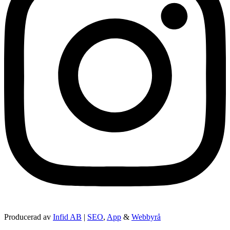
Producerad av
Infid AB
|
SEO
,
App
&
Webbyrå