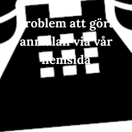
Problem att göra
anmälan via vår
hemsida