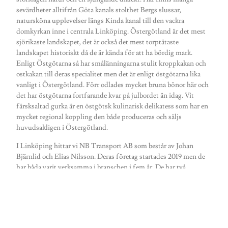
sevärdheter alltifrån Göta kanals stolthet Bergs slussar,
natursköna upplevelser längs Kinda kanal till den vackra
domkyrkan inne i centrala Linköping. Östergötland är det mest
sjörikaste landskapet, det är också det mest torptätaste
landskapet historiskt då de är kända för att ha bördig mark.
Enligt Östgötarna så har smålänningarna stulit kroppkakan och
ostkakan till deras specialitet men det är enligt östgötarna lika
vanligt i Östergötland. Förr odlades mycket bruna bönor här och
det har östgötarna fortfarande kvar på julbordet än idag. Vit
färsksaltad gurka är en östgötsk kulinarisk delikatess som har en
mycket regional koppling den både produceras och säljs
huvudsakligen i Östergötland.
I Linköping hittar vi NB Transport AB som består av Johan
Bjärnlid och Elias Nilsson. Deras företag startades 2019 men de
har båda varit verksamma i branschen i fem år. De har två
uppsamlingsbilar som de tillsammans med två anställda kör för
Svensk Lantbrukstjänst AB.
Både Johan och Elias är uppvuxna på gårdar, de är också
klasskamrater ifrån Vretaskolans lantbruksgymnasium. De har
inte släppt lantbruket helt utan Johan är fortfarande verksam på