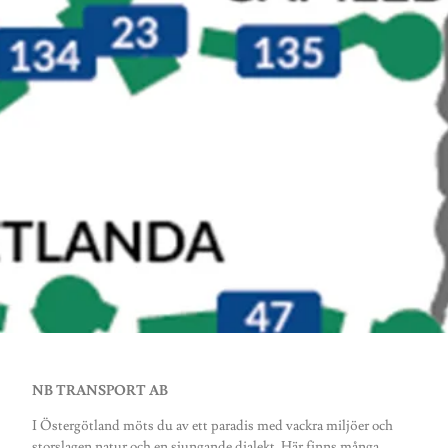
NB TRANSPORT AB
I Östergötland möts du av ett paradis med vackra miljöer och
storslagen natur och en sjungande dialekt. Här finns många