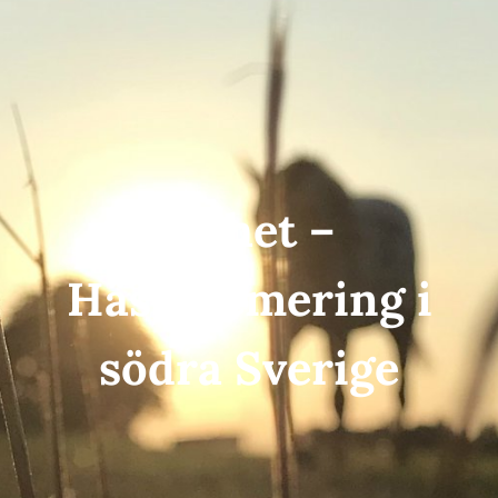
Nyhet –
Hästkremering i
södra Sverige