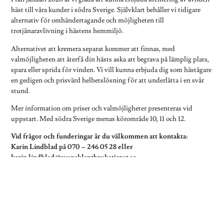
häst till våra kunder i södra Sverige. Självklart behåller vi tidigare
alternativ för omhändertagande och möjligheten till
trotjänaravlivning i hästens hemmiljö.
Alternativet att kremera separat kommer att finnas, med
valmöjligheten att återfå din hästs aska att begrava på lämplig plats,
spara eller sprida för vinden. Vi vill kunna erbjuda dig som hästägare
en gedigen och prisvärd helhetslösning för att underlätta i en svår
stund.
Mer information om priser och valmöjligheter presenteras vid
uppstart. Med södra Sverige menas körområde 10, 11 och 12.
Vid frågor och funderingar är du välkommen att kontakta:
Karin Lindblad på 070 – 246 05 28 eller
karin.lindblad@svensklantbrukstjanst.se.