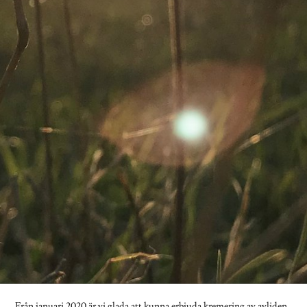
Från januari 2020 är vi glada att kunna erbjuda kremering av avliden