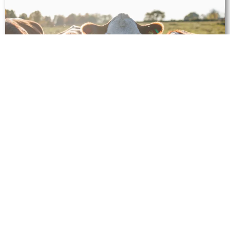
Svensk Lantbrukstjänst AB
010-490 99 00
info@svensklantbrukstjanst.se
Box 734, 531 17 Lidköping
Köp och leveransvillkor
Integritetspolicy
Cookiepolicy
Producerad av
Infid AB
|
SEO
,
App
&
Webbyrå