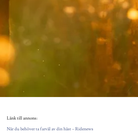
Länk till annons:
När du behöver ta farväl av din häst – Ridenews