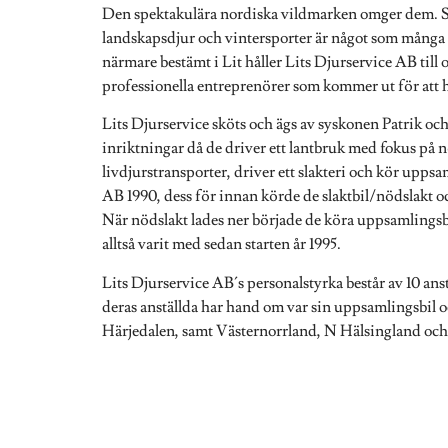
Den spektakulära nordiska vildmarken omger dem. 
landskapsdjur och vintersporter är något som många åk
närmare bestämt i Lit håller Lits Djurservice AB till 
professionella entreprenörer som kommer ut för att h
Lits Djurservice sköts och ägs av syskonen Patrik o
inriktningar då de driver ett lantbruk med fokus på 
livdjurstransporter, driver ett slakteri och kör uppsa
AB 1990, dess för innan körde de slaktbil/nödslakt o
När nödslakt lades ner började de köra uppsamlingsb
alltså varit med sedan starten år 1995.
Lits Djurservice AB´s personalstyrka består av 10 an
deras anställda har hand om var sin uppsamlingsbil 
Härjedalen, samt Västernorrland, N Hälsingland och
Med tanke på deras praktiska erfarenhet, djurvana 
entreprenör väletablerad och uppskattad bland veter
man förvänta sig riktigt bra hjälp och service när L