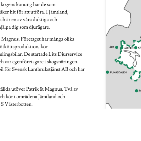
Skogens konung har de som
er hit för att utföra. I Jämtland,
och är en av våra duktiga och
jälpa dig som djurägare.
ch Magnus. Företaget har många olika
nötköttsproduktion, kör
mlingsbilar. De startade Lits Djurservice
ch var egenföretagare i skogsnäringen.
il för Svensk Lantbrukstjänst AB och har
ställda utöver Patrik & Magnus. Två av
och kör i områdena Jämtland och
 S Västerbotten.
och kunskap för branschen är denna
inärer, lantbrukare & hästägare. Man kan
its Djurservice AB kommer ut!