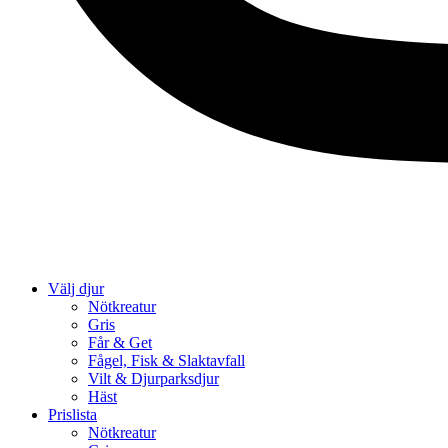
Välj djur
Nötkreatur
Gris
Får & Get
Fågel, Fisk & Slaktavfall
Vilt & Djurparksdjur
Häst
Prislista
Nötkreatur