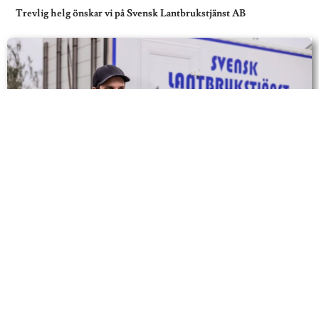
Trevlig helg önskar vi på Svensk Lantbrukstjänst AB
Svensk Lantbrukstjänst AB
010-490 99 00
info@svensklantbrukstjanst.se
Box 734, 531 17 Lidköping