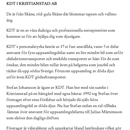
KDT I KRISTIANSTAD AB
De är från Skåne, röd-gula Skåne där blommar rapsen och vallmo
äng.
KDT är en av våra duktiga och professionella entreprenörer som
kommer ut för att hjälpa dig som djurägare.
KDT´s personalstyrka består av 17 st fast anställda, varav 5 st delar
ansvaret för fyra uppsamlingsbilar samt en lite mindre bil som utför
obduktionstransporter och enskilda transporter av häst för de som
önskar, den mindre bilen rullar även på helgerna som jourbil och
täcker då upp södra Sverige. Förutom uppsamling av döda djur
utför även KDT gödseltransporter.
Stefan Johansson är ägare av KDT. Han bor med sin sambo i
Kristianstad på en hästgård med egna hästar. 1992 tog Stefan över
företaget efter sina föräldrar och började då själv köra
uppsamlingsbil av döda djur. Nu har Stefan sedan en tid tillbaka
lämnat över ansvaret för uppsamlingsbilarna till Julius Mårtensson
som sköter den dagliga driften.
Företaget är väletablerat och uppskattat bland lantbrukare vilket gör