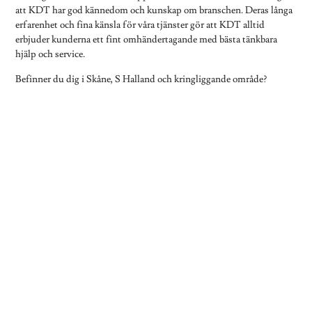
att KDT har god kännedom och kunskap om branschen. Deras långa
erfarenhet och fina känsla för våra tjänster gör att KDT alltid
erbjuder kunderna ett fint omhändertagande med bästa tänkbara
hjälp och service.
Befinner du dig i Skåne, S Halland och kringliggande område?
Kontakta oss på telefonnummer 010 – 490 99 00 för mer
information om du vill ha hjälp med avlivning och
omhändertagande av avlidna djur.