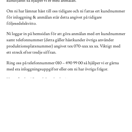
kundtjänst så hjälper vi er med anmälan.
Om ni har lämnat häst till oss tidigare och ni fattas ert kundnummer
för inloggning & anmälan står detta angivet på tidigare
följesedelskvitto.
Ni loggar in på hemsidan för att göra anmälan med ert kundnummer
samt telefonnummer (detta gäller hästkunder övriga använder
produktionsplatsnummer) angivet tex 070-xxx xx xx. Viktigt med
ett streck efter tredje siffran.
Ring oss på telefonnummer 010 – 490 99 00 så hjälper vi er gärna
med era inloggningsuppgifter eller om ni har övriga frågor.
Ha en fin dag/ Svensk Lantbrukstjänst