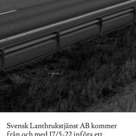
Svensk Lantbrukstjänst AB kommer
från och med 17/5-22 införa ett