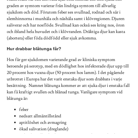
graden av symtom varierar från lindriga symtom till allvarlig
sjukdom och död. Förutom feber ses svullnad, rodnad och sår i
slemhinnorna i munhåla och näshåla samt i klövregionen. Djuren
saliverar och har nosflöde. Svullnad kan också ses kring nos, öron
och ibland hela huvudet och i klövranden. Dräktiga djur kan kasta
(abortera) eller föda dödfödd eller sjuk avkomma.
Hur drabbar blåtunga får?
Hos får ger sjukdomen varierande grad av kliniska symptom
beroende på serotyp, med en dödlighet hos infekterade djur upp till
20 procent hos vuxna djur (50 procent hos lamm). I det pågående
utbrottet i Europa har det varit enstaka djur som drabbats i varje
besättning. Namnet blåtunga kommer av att sjuka djur i enstaka fall
kan få kraftigt svullen och blånad tunga. Vanligare symptom vid
blåtunga är:
feber
nedsatt allmäntillstånd
aptitlöshet och avmagring
ökad salivation (dreglande)
rodnad, svullnad och sår i mun-, nos- och ögon-slemhinna