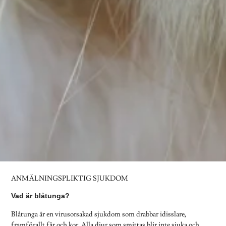
ANMÄLNINGSPLIKTIG SJUKDOM
Vad är blåtunga?
Blåtunga är en virusorsakad sjukdom som drabbar idisslare,
framförallt får och kor. Alla djur som smittas blir inte sjuka och