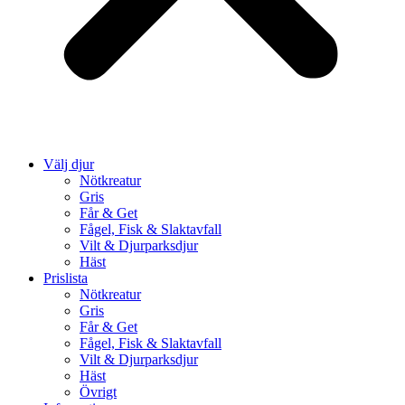
Välj djur
Nötkreatur
Gris
Får & Get
Fågel, Fisk & Slaktavfall
Vilt & Djurparksdjur
Häst
Prislista
Nötkreatur
Gris
Får & Get
Fågel, Fisk & Slaktavfall
Vilt & Djurparksdjur
Häst
Övrigt