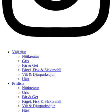
Välj djur
Nötkreatur
Gris
Får & Get
Fågel, Fisk & Slaktavfall
Vilt & Djurparksdjur
Häst
Prislista
Nötkreatur
Gris
Får & Get
Fågel, Fisk & Slaktavfall
Vilt & Djurparksdjur
Häst