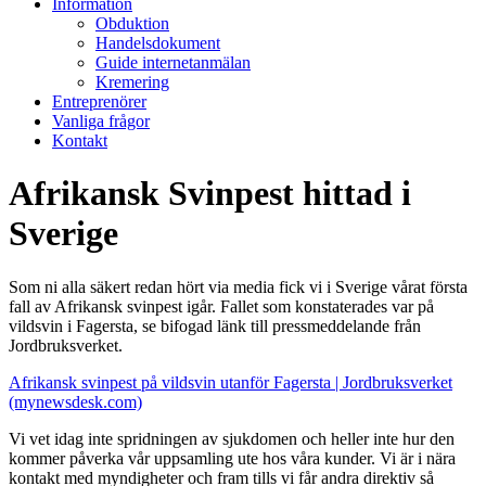
Information
Obduktion
Handelsdokument
Guide internetanmälan
Kremering
Entreprenörer
Vanliga frågor
Kontakt
Afrikansk Svinpest hittad i
Sverige
Som ni alla säkert redan hört via media fick vi i Sverige vårat första
fall av Afrikansk svinpest igår. Fallet som konstaterades var på
vildsvin i Fagersta, se bifogad länk till pressmeddelande från
Jordbruksverket.
Afrikansk svinpest på vildsvin utanför Fagersta | Jordbruksverket
(mynewsdesk.com)
Vi vet idag inte spridningen av sjukdomen och heller inte hur den
kommer påverka vår uppsamling ute hos våra kunder. Vi är i nära
kontakt med myndigheter och fram tills vi får andra direktiv så