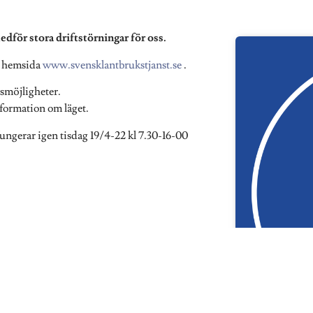
edför stora driftstörningar för oss.
år hemsida
www.svensklantbrukstjanst.se
.
smöjligheter.
ormation om läget.
ngerar igen tisdag 19/4-22 kl 7.30-16-00