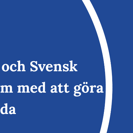
x och Svensk
em med att göra
ida