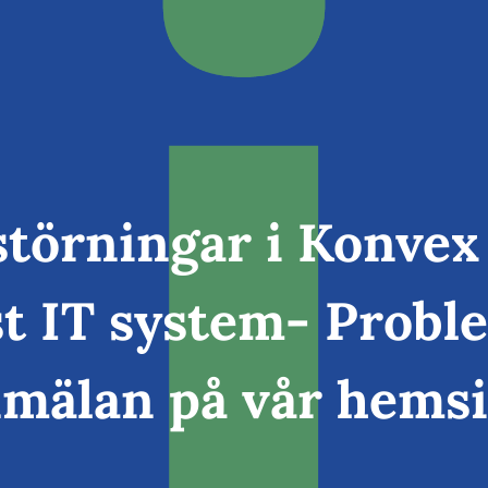
störningar i Konve
t IT system- Probl
mälan på vår hems